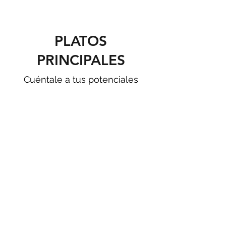
PLATOS
PRINCIPALES
Cuéntale a tus potenciales
comensales más sobre tus
ítems en esta sección: por
ejemplo, que los productos
pueden ser sin gluten.
ESTE ES TU PRIMER ÍTEM
Esta es una descripción de tu producto.